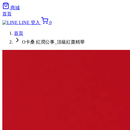
商城
首頁
LINE 登入
0
首頁
O卡桑 紅潤公事_頂級紅棗精華