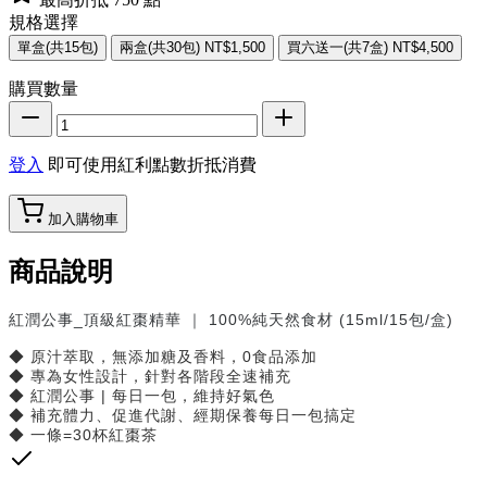
規格選擇
單盒(共15包)
兩盒(共30包)
NT$1,500
買六送一(共7盒)
NT$4,500
購買數量
登入
即可使用紅利點數折抵消費
加入購物車
商品說明
紅潤公事_頂級紅棗精華 ｜ 100%純天然食材 (15ml/15包/盒)
◆ 原汁萃取，無添加糖及香料，0食品添加
◆ 專為女性設計，針對各階段全速補充
◆ 紅潤公事 | 每日一包，維持好氣色
◆ 補充體力、促進代謝、經期保養每日一包搞定
◆ 一條=30杯紅棗茶