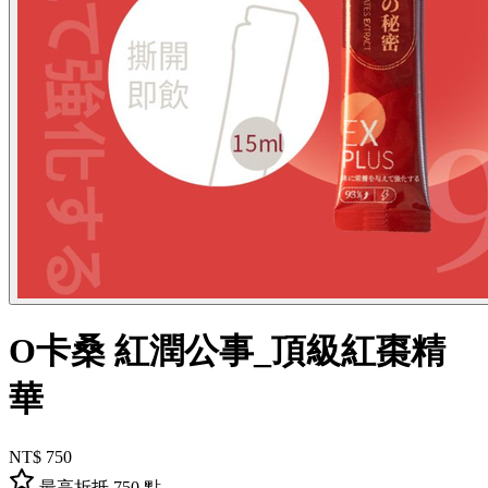
O卡桑 紅潤公事_頂級紅棗精
華
NT$ 750
最高折抵 750 點