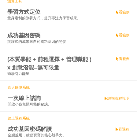
測算工具
學習方式定位
看範例
量身定制的教養方式，提升專注力學習成果。
成功基因密碼
看範例
跳躍式的成果來自於成功基因的開發
(本質學能 + 前程選擇 + 管理職能 )
看範例
x 創意潛能=無可限量
磁場引力能量
真人解說系統
一次線上諮詢
諮詢流程說明
開啟小孩無限可能的秘訣。
線上課程系統
成功基因密碼解讀
看課程
全腦並用，啟動寶寶的核心競爭力。