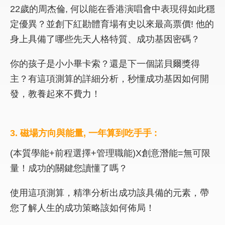
22歲的周杰倫, 何以能在香港演唱會中表現得如此穩
定優異？並創下紅勘體育場有史以來最高票價! 他的
身上具備了哪些先天人格特質、成功基因密碼？
你的孩子是小小畢卡索？還是下一個諾貝爾獎得
主？有這項測算的詳細分析，秒懂成功基因如何開
發，教養起來不費力！
3. 磁場方向與能量, 一年算到吃手手 :
(本質學能+前程選擇+管理職能)X創意潛能=無可限
量！成功的關鍵您讀懂了嗎？
使用這項測算，精準分析出成功該具備的元素，帶
您了解人生的成功策略該如何佈局！