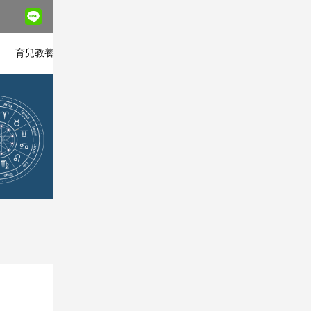
座
育兒教養