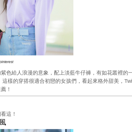
interest
的紫色給人浪漫的意象，配上淡藍牛仔褲，有如花叢裡的
 這樣的穿搭很適合初戀的女孩們，看起來格外甜美，Twi
推薦！
們看這！
風