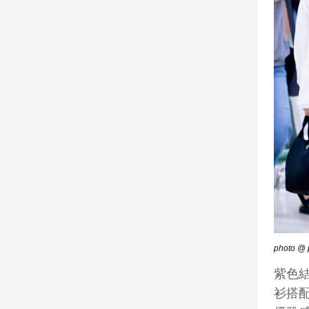
photo @ p
紫色
衫搭