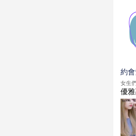
約會
女生
優雅