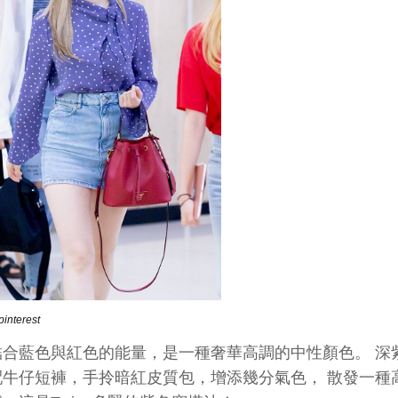
interest
結合藍色與紅色的能量，是一種奢華高調的中性顏色。 深
配牛仔短褲，手拎暗紅皮質包，增添幾分氣色， 散發一種