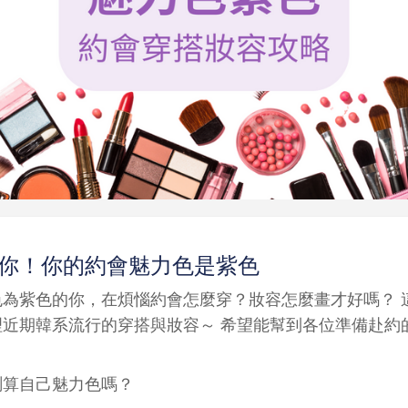
你！你的約會魅力色是紫色
色為紫色的你，在煩惱約會怎麼穿？妝容怎麼畫才好嗎？ 
理近期韓系流行的穿搭與妝容～ 希望能幫到各位準備赴約的
測算自己魅力色嗎？