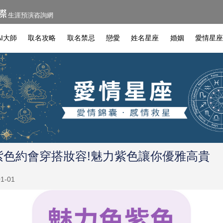
生涯預演咨詢網
I大師
取名攻略
取名禁忌
戀愛
姓名星座
婚姻
愛情星
4紫色約會穿搭妝容!魅力紫色讓你優雅高貴
1-01