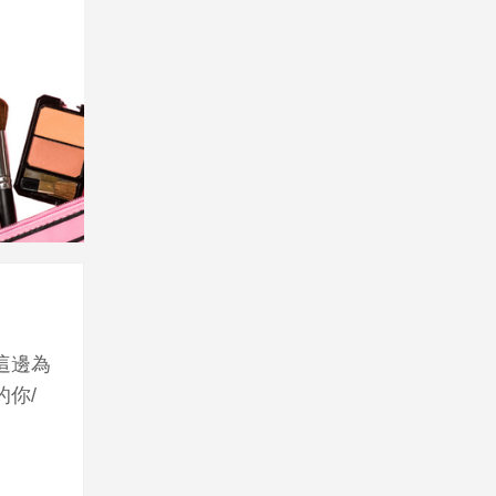
這邊為
你/