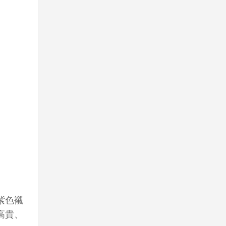
紫色襯
高貴、