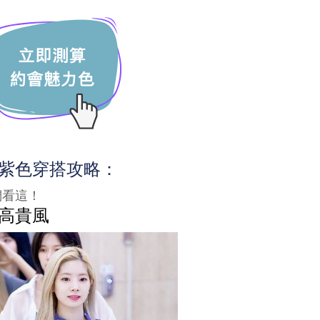
紫色穿搭攻略：
們看這！
高貴風