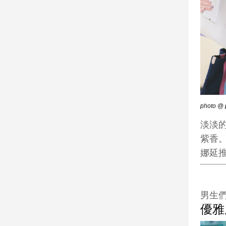
photo @ p
淡淡
紫香。
娜延
男生
優雅