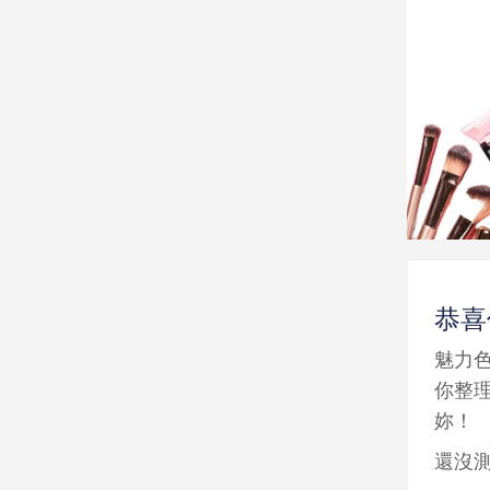
恭喜
魅力
你整
妳！
還沒