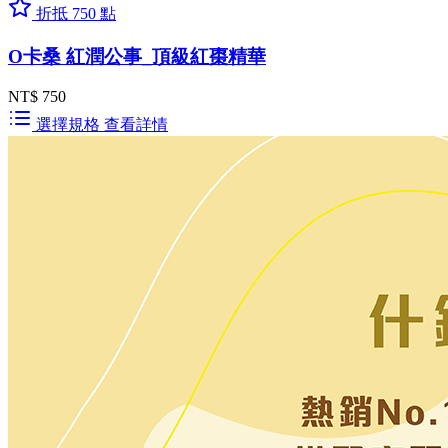
折抵 750 點
O卡桑 紅潤公事_頂級紅棗精華
NT$ 750
選擇規格
查看詳情