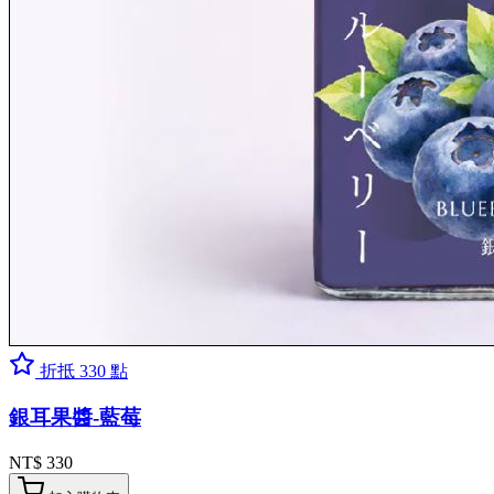
折抵 330 點
銀耳果醬-藍莓
NT$ 330