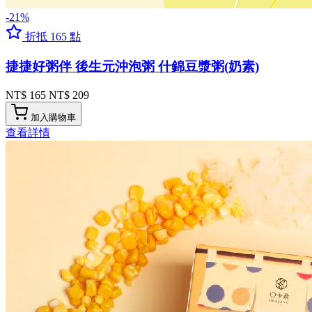
-21%
折抵 165 點
捷捷好粥伴 後生元沖泡粥 什錦豆漿粥(奶素)
NT$ 165
NT$ 209
加入購物車
查看詳情