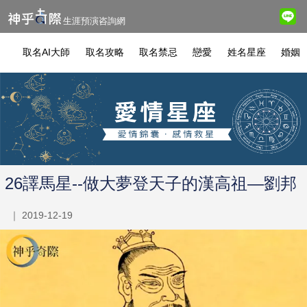
生涯預演咨詢網
取名AI大師
取名攻略
取名禁忌
戀愛
姓名星座
婚姻
26譯馬星--做大夢登天子的漢高祖—劉邦
｜ 2019-12-19