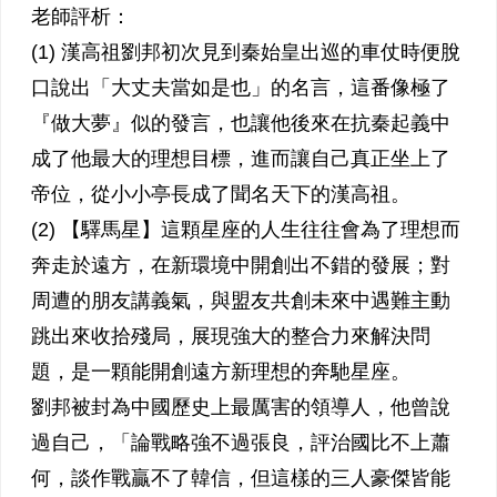
老師評析：
(1) 漢高祖劉邦初次見到秦始皇出巡的車仗時便脫
口說出「大丈夫當如是也」的名言，這番像極了
『做大夢』似的發言，也讓他後來在抗秦起義中
成了他最大的理想目標，進而讓自己真正坐上了
帝位，從小小亭長成了聞名天下的漢高祖。
(2) 【驛馬星】這顆星座的人生往往會為了理想而
奔走於遠方，在新環境中開創出不錯的發展；對
周遭的朋友講義氣，與盟友共創未來中遇難主動
跳出來收拾殘局，展現強大的整合力來解決問
題，是一顆能開創遠方新理想的奔馳星座。
劉邦被封為中國歷史上最厲害的領導人，他曾說
過自己，「論戰略強不過張良，評治國比不上蕭
何，談作戰贏不了韓信，但這樣的三人豪傑皆能