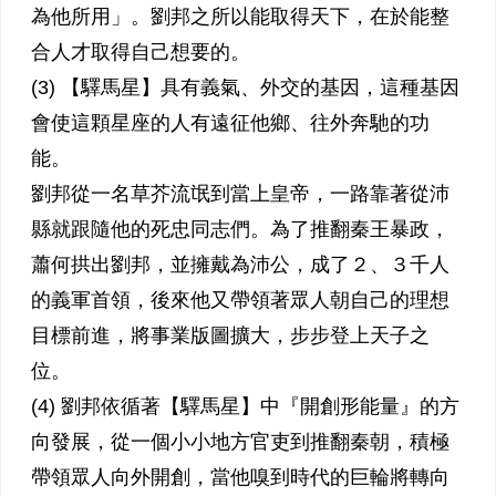
為他所用」。劉邦之所以能取得天下，在於能整
合人才取得自己想要的。
(3) 【驛馬星】具有義氣、外交的基因，這種基因
會使這顆星座的人有遠征他鄉、往外奔馳的功
能。
劉邦從一名草芥流氓到當上皇帝，一路靠著從沛
縣就跟隨他的死忠同志們。為了推翻秦王暴政，
蕭何拱出劉邦，並擁戴為沛公，成了２、３千人
的義軍首領，後來他又帶領著眾人朝自己的理想
目標前進，將事業版圖擴大，步步登上天子之
位。
(4) 劉邦依循著【驛馬星】中『開創形能量』的方
向發展，從一個小小地方官吏到推翻秦朝，積極
帶領眾人向外開創，當他嗅到時代的巨輪將轉向