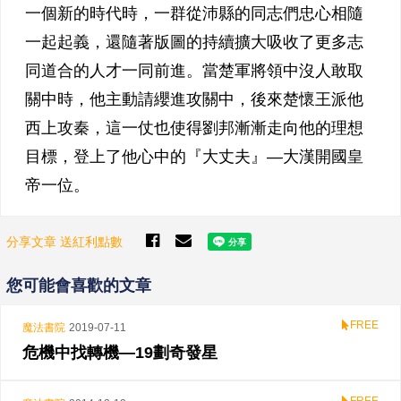
一個新的時代時，一群從沛縣的同志們忠心相隨
一起起義，還隨著版圖的持續擴大吸收了更多志
同道合的人才一同前進。當楚軍將領中沒人敢取
關中時，他主動請纓進攻關中，後來楚懷王派他
西上攻秦，這一仗也使得劉邦漸漸走向他的理想
目標，登上了他心中的『大丈夫』—大漢開國皇
帝一位。
分享文章 送紅利點數
您可能會喜歡的文章
FREE
魔法書院
2019-07-11
危機中找轉機—19劃奇發星
FREE