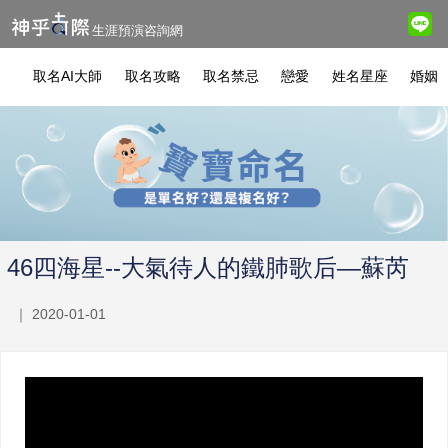
生涯預演咨詢網
取名AI大師
取名攻略
取名禁忌
戀愛
姓名星座
婚姻
46四海星--大氣待人的鐵肺歌后—蘇芮
｜ 2020-01-01