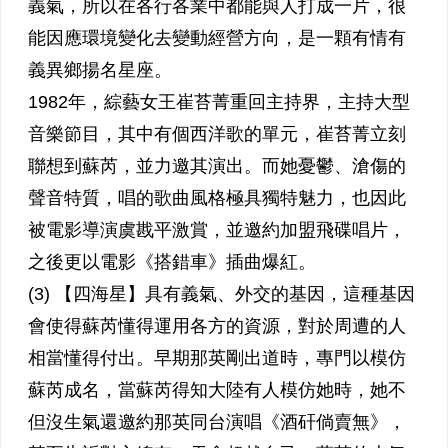
義氣，所以在各行各業中都能與人打成一片，很
能因應環境變化去變動經營方向，是一顆有情有
義異鄉揚名星座。
1982年，綜藝女王崔苔菁重回主持界，主持大型
音樂節目，其中有個西洋歌的單元，崔苔菁立刻
聯想到蘇芮，並力邀其演出。而她憂鬱、滄傷的
聲音特質，唱的歌曲風格極具獨特魅力，也因此
被電影導演虞戡平激賞，並邀約加盟飛碟唱片，
之後更以電影《搭錯車》插曲爆紅。
(3) 【四海星】具有義氣、外交的基因，這種基因
會使得蘇芮懂得運用各方的資源，對於周遭的人
相當懂得付出。早期那英剛出道時，專門以模仿
蘇芮成名，當蘇芮得知大陸有人模仿她時，她不
但沒生氣還邀約那英同台演唱《酒矸倘賣無》，