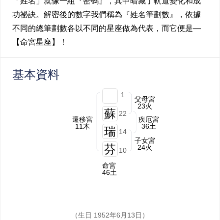
「姓名」就像一組『密碼』，其中暗藏了軌道變化和成
功祕訣。解密後的數字我們稱為『姓名筆劃數』，依據
不同的總筆劃數各以不同的星座做為代表，而它便是—
【命宮星座】！
基本資料
.
1
父母宮
23火
蘇
22
遷移宮
疾厄宮
11木
36土
瑞
14
子女宮
芬
24火
10
命宮
46土
（生日 1952年6月13日）