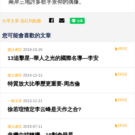
兩岸三地許多歌手景仰的偶像。
分享文章 送紅利點數
您可能會喜歡的文章
FREE
魔法書院
2019-10-26
13追擊星--華人之光的國際名導—李安
FREE
魔法書院
2014-12-12
特質放大比學歷更重要-周杰倫
FREE
一般文章
2013-11-21
徐若瑄情定李云峰是天作之合?
FREE
魔法書院
2019-07-11
危機中找轉機—19劃奇發星