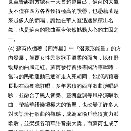
甚至告訴對方總有一天會超越自己，蘇芮的大氣
度不僅在四方各界獲得極高的讚譽，也憑藉著越
來越多人的翻唱，讓她在華人區迅速累積出名
氣，也是蘇芮的歌曲至今依然撼動人心的主因之
一。
(4) 蘇芮依循著【四海星】中『潛藏形能量』的方
向發展，顛覆女性民歌歌手溫柔的面向，以狂野
勁爆的曲風走紅。蘇芮發行首張專國語專輯時，
當時的民歌運動已逐漸走入死胡同，她卻憑藉著
長期在西餐廳駐唱，多年累積的西洋歌曲演唱經
驗，並融合了黑人音樂、靈魂藍調等風格演唱歌
曲，帶給華語樂壇極大的衝擊，也改變了許多人
對國語流行歌曲的觀感，成為家喻戶曉得實力派
歌后，並榮獲各項華語音樂大獎，而蘇芮也成了