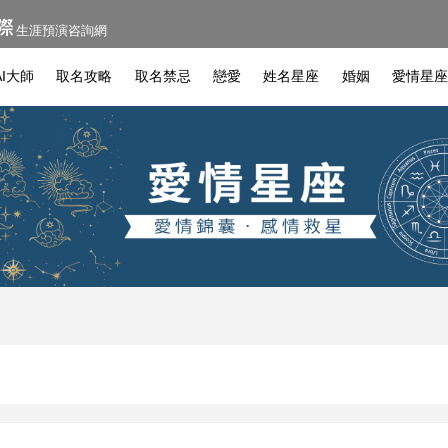
生涯預演咨詢網
I大師
取名攻略
取名禁忌
戀愛
姓名星座
婚姻
愛情星