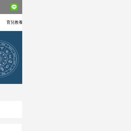
座
育兒教養