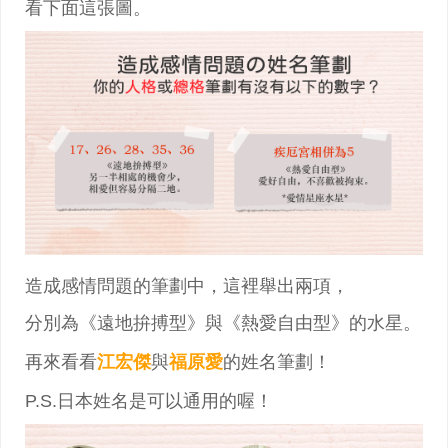
看下面這張圖。
造成感情問題的筆劃中，這裡舉出兩項，
分別為《遠地拚搏型》與《熱愛自由型》的水星。
再來看看
江宏傑
與
福原愛
的姓名筆劃！
P.S.日本姓名是可以通用的喔！