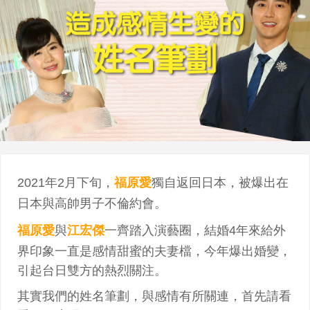
2021年2月下旬，
福原愛
獨自返回日本，被爆出在
日本與高帥男子不倫約會。
福原愛
與
江宏傑
一齊踏入演藝圈，結婚4年來給外
界印象一直是感情甜蜜的夫妻檔，今年爆出婚變，
引起台日雙方的熱烈關注。
其實我們的姓名筆劃，與感情有所關連，首先請看