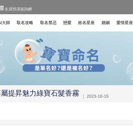
生涯預演咨詢網
I大師
取名攻略
取名禁忌
戀愛
姓名星座
婚姻
愛情星
專屬提昇魅力綠寶石髮香霧
｜ 2023-10-15