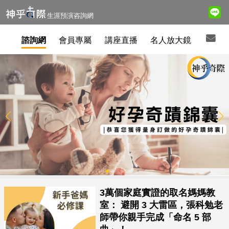
生涯預演咨詢網
諮詢網
會員專屬
講座直播
名人放大鏡
3萬個家庭實證的取名媽媽教
室： 避開 3 大雷區，張科勉老
師帶你親手完成「命名 5 部